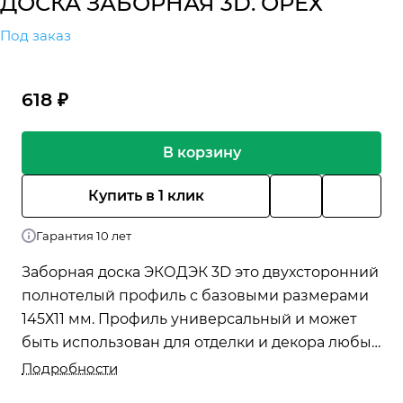
ДОСКА ЗАБОРНАЯ 3D. ОРЕХ
Под заказ
618 ₽
В корзину
Купить в 1 клик
Гарантия 10 лет
Заборная доска ЭКОДЭК 3D это двухсторонний
полнотелый профиль с базовыми размерами
145Х11 мм. Профиль универсальный и может
быть использован для отделки и декора любых
объектов, в т.ч. использован в качестве
Подробности
подступёнка.