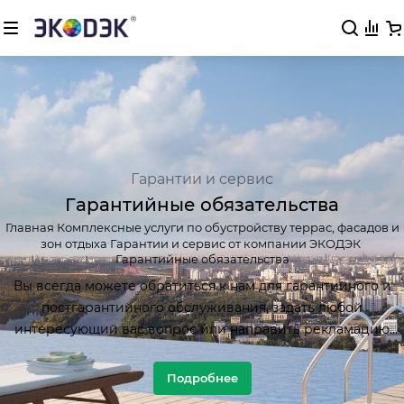
Гарантии и сервис
Гарантийные обязательства
Главная
Комплексные услуги по обустройству террас, фасадов и
зон отдыха
Гарантии и сервис от компании ЭКОДЭК
Гарантийные обязательства
Вы всегда можете обратиться к нам для гарантийного и
постгарантийного обслуживания, задать любой
интересующий вас вопрос или направить рекламацию
при обнаружении разрушений или дефектов,
приобретенной у нас продукции.
Подробнее