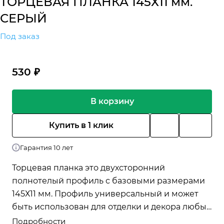
ТОРЦЕВАЯ ПЛАНКА 145Х11 мм.
СЕРЫЙ
Под заказ
530 ₽
В корзину
Купить в 1 клик
Гарантия 10 лет
Торцевая планка это двухсторонний
полнотелый профиль с базовыми размерами
145Х11 мм. Профиль универсальный и может
быть использован для отделки и декора любых
объектов, в т.ч. использован в качестве
Подробности