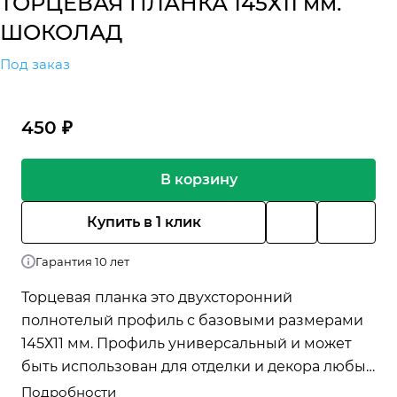
ТОРЦЕВАЯ ПЛАНКА 145Х11 мм.
ШОКОЛАД
Под заказ
450 ₽
В корзину
Купить в 1 клик
Гарантия 10 лет
Торцевая планка это двухсторонний
полнотелый профиль с базовыми размерами
145Х11 мм. Профиль универсальный и может
быть использован для отделки и декора любых
объектов, в т.ч. использован в качестве
Подробности