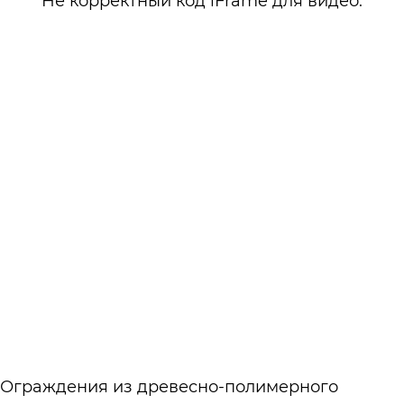
Не корректный код iFrame для видео:
Ограждения из древесно-полимерного