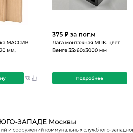
375 ₽ за по
г.
м
ска МАССИВ
Лага монтажная МПК. цвет
20 мм,
Венге 35х60х3000 мм
ину
Подробнее
а ЮГО-ЗАПАДЕ Москвы
ний и сооружений коммунальных служб юго-западног