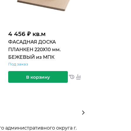
4 456 ₽ кв.м
375 ₽ по
г.
м
ФАСАДНАЯ ДОСКА
Уголок разно
ПЛАНКЕН 220Х10 мм.
МПК, рифлен
БЕЖЕВЫЙ из МПК
окрашенный,
Под заказ
В наличии
В корзину
В корз
о административного округа г.