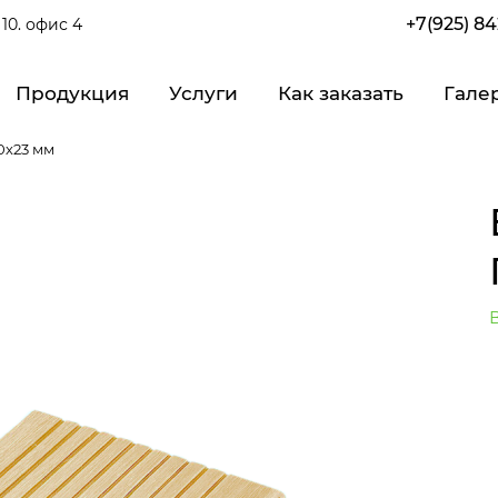
+7(925) 8
10. офис 4
Продукция
Услуги
Как заказать
Гале
х23 мм