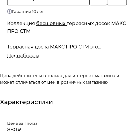
Гарантия 10 лет
Коллекция
бесшовных
террасных досок МАКС
ПРО СТМ
Террасная доска МАКС ПРО СТМ это
односторонний пустотелый усиленный
Подробности
профиль с базовыми размерами 142Х22 мм.
Доска рекомендована для ресторанов, веранд
Цена действительна только для интернет-магазина и
и террас и прочих объектов с высокими
может отличаться от цен в розничных магазинах
нагрузками.
Характеристики
Цена за 1 пог.м
880 ₽