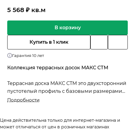
5 568 ₽ кв.м
В корзину
Купить в 1 клик
Гарантия 10 лет
Коллекция террасных досок МАКС СТМ
Террасная доска МАКС СТМ это двухсторонний
пустотелый профиль с базовыми размерами
140Х25 мм. Доска рекомендована для объектов
Подробности
с высокими нагрузками.
Цена действительна только для интернет-магазина и
может отличаться от цен в розничных магазинах