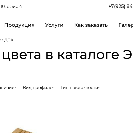
+7(925) 8
10. офис 4
Продукция
Услуги
Как заказать
Гале
 из ДПК
 цвета в каталоге
аличие
Вид профиля
Тип поверхности