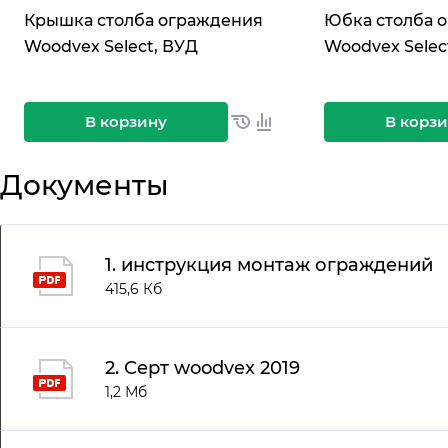
Крышка столба ограждения
Юбка столба 
Woodvex Select, ВУД
Woodvex Selec
В корзину
В корз
Документы
1. инструкция монтаж ограждений
415,6 Кб
2. Серт woodvex 2019
1,2 Мб