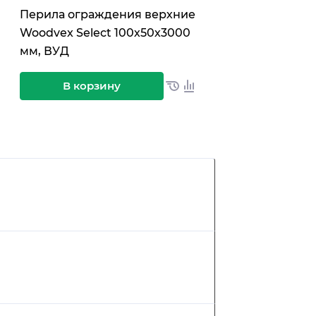
Перила ограждения верхние
Клипса баляс
Woodvex Select 100х50х3000
Select 60х40 
мм, ВУД
В корзину
В корз