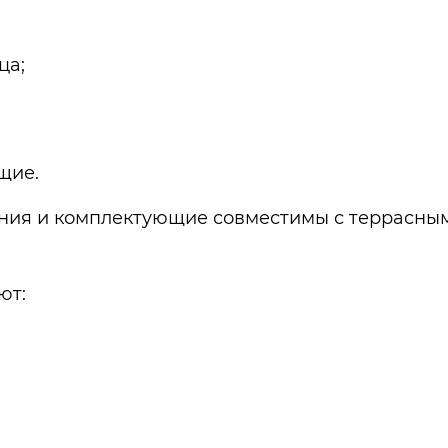
ца;
щие.
дения и комплектующие совместимы с террасны
ют: