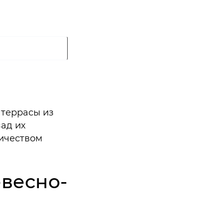
 террасы из
ад их
личеством
евесно-