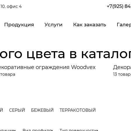
+7(925) 8
10. офис 4
Продукция
Услуги
Как заказать
Гале
о цвета в катало
екоративные ограждения Woodvex
Декор
 товара
13 това
Й
СЕРЫЙ
БЕЖЕВЫЙ
ТЕРРАКОТОВЫЙ
аличие
Вид профиля
Тип поверхности