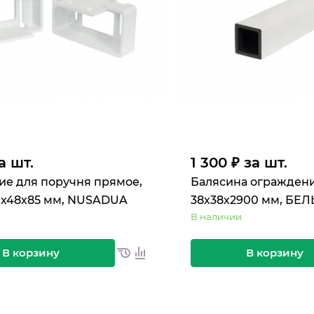
а шт.
1 300 ₽ за шт.
ие для поручня прямое,
Балясина огражде
39х48х85 мм, NUSADUA
38х38х2900 мм, БЕ
В наличии
В корзину
В корзину