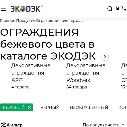
Главная
Продукты
Ограждения для террас
ОГРАЖДЕНИЯ
бежевого цвета в
каталоге ЭКОДЭК
6
Декоративные
Декоративные
Д
ограждения
ограждения
о
АРФ
Woodvex
С
4 товара
64 товара
13
БЕЖЕВЫЙ
ЧЕРНЫЙ
НЕОКРАШЕННЫЙ
КО
Фильтр
По популярности (во