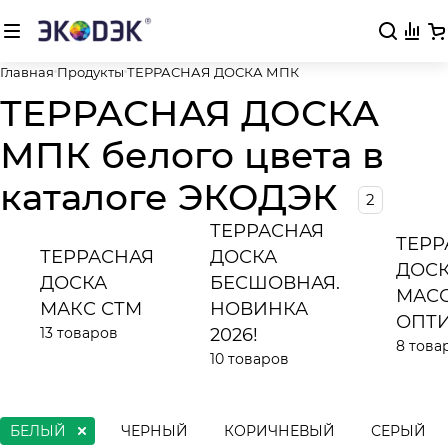
Главная
Продукты
ТЕРРАСНАЯ ДОСКА МПК
ТЕРРАСНАЯ ДОСКА
МПК белого цвета в
каталоге ЭКОДЭК
2
ТЕРРАСНАЯ
ТЕРР
ТЕРРАСНАЯ
ДОСКА
ДОС
ДОСКА
БЕСШОВНАЯ.
МАС
МАКС СТМ
НОВИНКА
ОПТ
13 товаров
2026!
8 това
10 товаров
БЕЛЫЙ
ЧЕРНЫЙ
КОРИЧНЕВЫЙ
СЕРЫЙ